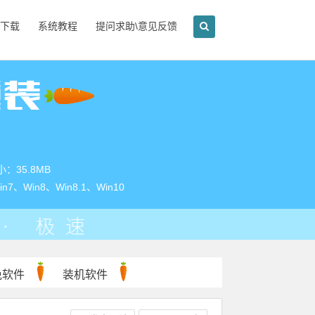
下载
系统教程
提问求助\意见反馈
：35.8MB
、Win8、Win8.1、Win10
兔软件
装机软件