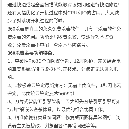
通过快速或是全盘扫描就能够对该类问题进行快速修复!
还有大幅优化了开机过程中对CPU和IO的占用，大大减
少了对系统开机过程的影响。
360杀毒是真正的永久免费杀毒软件，开创了杀毒软件免
费杀毒的先河。功能比肩收费杀软、快速轻巧不占资
源；免费杀毒不中招、查杀木马防盗号。
360杀毒主要功能特色
：
1、突破性Pro3D全面防御体系：12层防护，完美结合电
脑真实系统防御与虚拟化沙箱技术，让病毒无法进入电
脑。
2、1秒极速云鉴定最新病毒：无需上传文件，1秒闪电云
鉴定，比传统云鉴定技术快99倍！
3、刀片式智能五引擎架构：五大领先查杀引擎引擎可如
“刀片”般嵌入查杀体系，以最优的组合协同工作。
4、精准修复各类系统问题：修复桌面图标异常图标、浏
览器主页被篡改、浏览器各种异常问题等等。